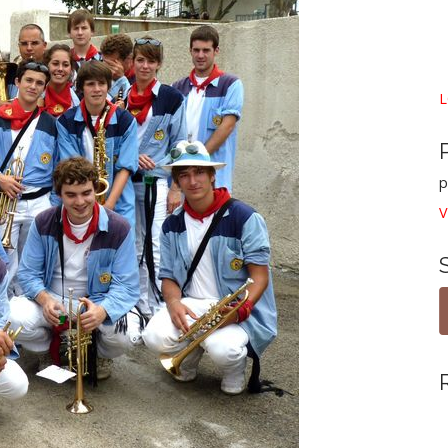
L
p
V