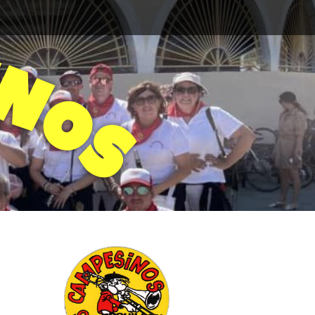
N
O
S