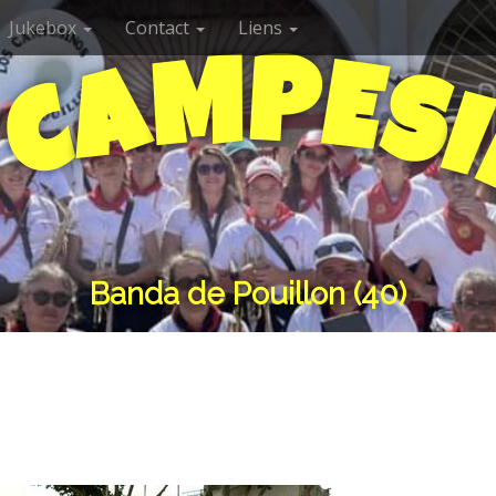
Jukebox
Contact
Liens
P
M
E
A
S
C
I
S
Banda de Pouillon (40)