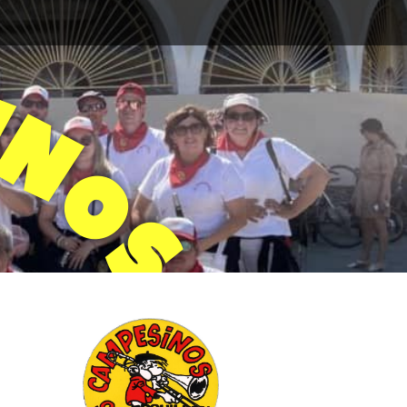
I
N
O
S