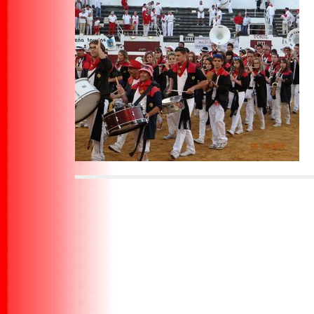
P
o
s
t
n
a