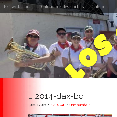
M
S
Présentation
Calendrier des sorties
Galeries
k
a
i
i
p
n
t
m
o
e
c
n
o
O
n
u
t
e
L
n
t
2014-dax-bd
10 mai 2015
•
320 × 240
•
Une banda ?