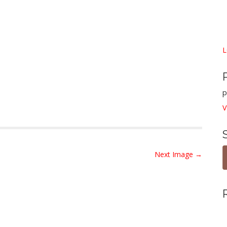
L
p
V
Next Image →