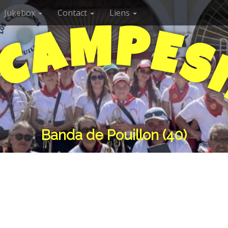
Jukebox
Contact
Liens
P
M
A
E
S
C
S
Banda de Pouillon (40)