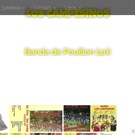
Jukebox
Contact
Liens
LOS CAMPESINOS
Banda de Pouillon (40)
L