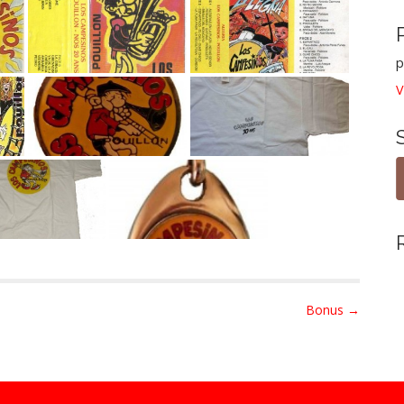
p
V
Bonus →