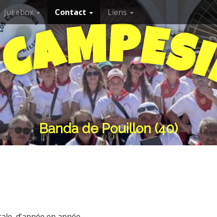
Jukebox
Contact
Liens
P
M
E
A
S
C
I
S
Banda de Pouillon (40)
cale, d’année en année.