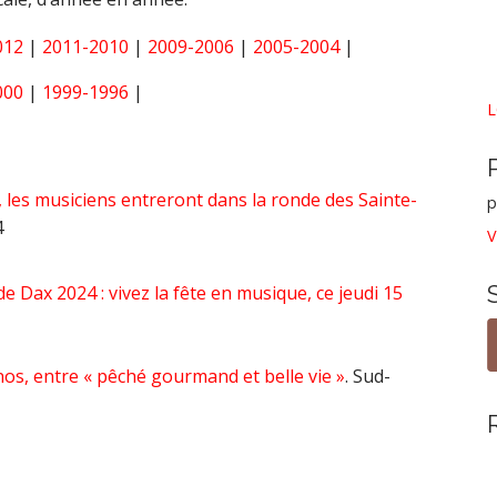
012
|
2011-2010
|
2009-2006
|
2005-2004
|
000
|
1999-1996
|
L
les musiciens entreront dans la ronde des Sainte-
p
4
V
de Dax 2024 : vivez la fête en musique, ce jeudi 15
os, entre « pêché gourmand et belle vie »
. Sud-