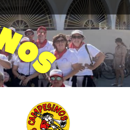
N
O
S