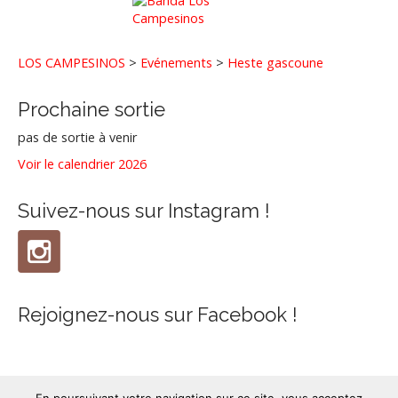
n
a
v
LOS CAMPESINOS
>
Evénements
>
Heste gascoune
i
g
Prochaine sortie
a
pas de sortie à venir
t
Voir le calendrier 2026
i
o
Suivez-nous sur Instagram !
n
Rejoignez-nous sur Facebook !