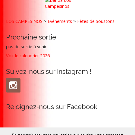
n
a
v
LOS CAMPESINOS
>
Evénements
>
Fêtes de Soustons
i
g
Prochaine sortie
a
pas de sortie à venir
t
Voir le calendrier 2026
i
o
Suivez-nous sur Instagram !
n
Rejoignez-nous sur Facebook !