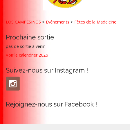
a
t
i
LOS CAMPESINOS
>
Evénements
>
Fêtes de la Madeleine
o
n
Prochaine sortie
pas de sortie à venir
Voir le calendrier 2026
Suivez-nous sur Instagram !
Rejoignez-nous sur Facebook !