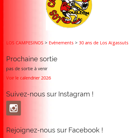
v
i
g
a
t
LOS CAMPESINOS
>
Evénements
>
30 ans de Los Aïgassuts
i
o
Prochaine sortie
n
pas de sortie à venir
Voir le calendrier 2026
Suivez-nous sur Instagram !
Rejoignez-nous sur Facebook !